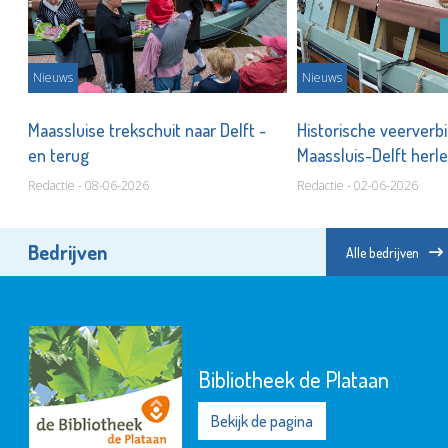
Nieuws
Nieuws
Maassluise trekschuit naar Delft -
Historische veerverb
en terug
Maassluis-Delft herle
Redactie - 08-06-2026
Redactie - 02-06-2026
Bedrijven
Alle bedrijven
Bibliotheek de Plataan
Bekijk de pagina