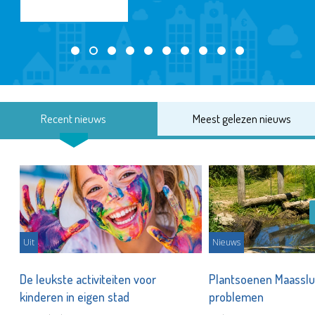
Recent nieuws
Meest gelezen nieuws
Uit
Nieuws
De leukste activiteiten voor
Plantsoenen Maasslui
kinderen in eigen stad
problemen