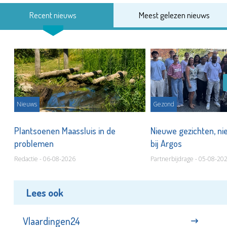
Recent nieuws
Meest gelezen nieuws
Nieuws
Gezond
s
Plantsoenen Maassluis in de
Nieuwe gezichten, ni
problemen
bij Argos
Redactie - 06-08-2026
Partnerbijdrage - 05-08-20
Lees ook
Vlaardingen24