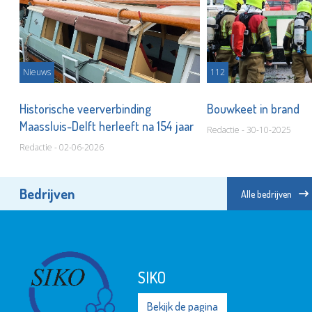
Nieuws
112
Historische veerverbinding
Bouwkeet in brand
n!
Maassluis-Delft herleeft na 154 jaar
Redactie - 30-10-2025
Redactie - 02-06-2026
Bedrijven
Alle bedrijven
SIKO
Bekijk de pagina