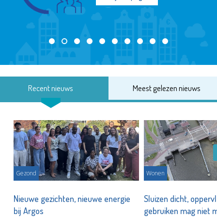
Recent nieuws
Meest gelezen nieuws
Gezond
Wonen
Nieuwe gezichten, nieuwe energie
Sluizen dicht, opperv
bij Argos
gebruiken mag niet