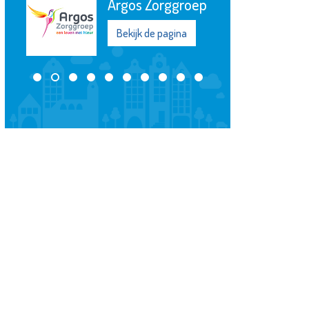
orggroep
Elckerlyc
 pagina
Bekijk de pagina