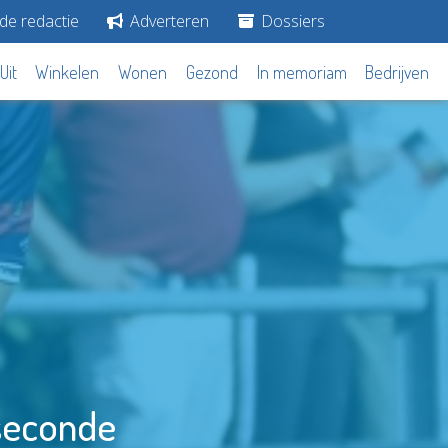
de redactie
Adverteren
Dossiers
Uit
Winkelen
Wonen
Gezond
In memoriam
Bedrijven
tseconde