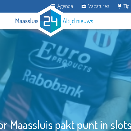
Agenda
Vacatures
Tip 
or Maassluis pakt punt in slo