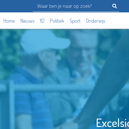
Home
Nieuws
112
Politiek
Sport
Onderwijs
Excelsi