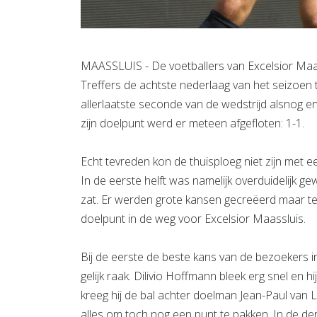
MAASSLUIS - De voetballers van Excelsior Maas
Treffers de achtste nederlaag van het seizoen 
allerlaatste seconde van de wedstrijd alsnog e
zijn doelpunt werd er meteen afgefloten: 1-1.
Echt tevreden kon de thuisploeg niet zijn met ee
In de eerste helft was namelijk overduidelijk g
zat. Er werden grote kansen gecreëerd maar te
doelpunt in de weg voor Excelsior Maassluis.
Bij de eerste de beste kans van de bezoekers 
gelijk raak. Dilivio Hoffmann bleek erg snel en h
kreeg hij de bal achter doelman Jean-Paul van Le
alles om toch nog een punt te pakken. In de de