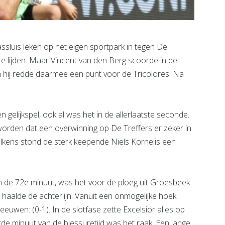
sluis leken op het eigen sportpark in tegen De
te lijden. Maar Vincent van den Berg scoorde in de
n hij redde daarmee een punt voor de Tricolores. Na
n gelijkspel, ook al was het in de allerlaatste seconde.
eworden dat een overwinning op De Treffers er zeker in
lkens stond de sterk keepende Niels Kornelis een
in de 72e minuut, was het voor de ploeg uit Groesbeek
ij haalde de achterlijn. Vanuit een onmogelijke hoek
euwen: (0-1). In de slotfase zette Excelsior alles op
rde minuut van de blessuretijd was het raak. Een lange