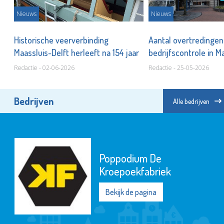
Nieuws
Nieuws
Historische veerverbinding
Aantal overtredingen 
Maassluis-Delft herleeft na 154 jaar
bedrijfscontrole in M
Redactie - 02-06-2026
Redactie - 25-05-2026
Bedrijven
Alle bedrijven
Poppodium De
Kroepoekfabriek
Bekijk de pagina