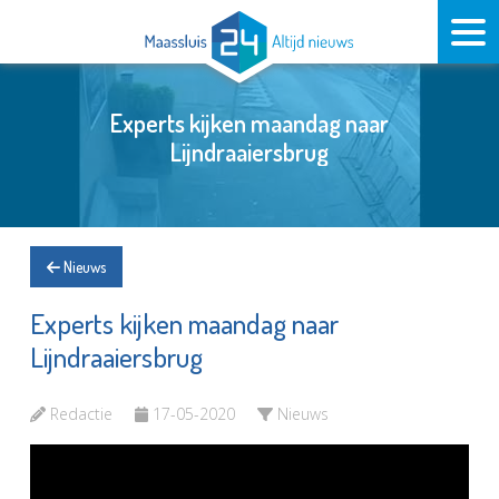
Experts kijken maandag naar
Lijndraaiersbrug
Nieuws
Experts kijken maandag naar
Lijndraaiersbrug
Redactie
17-05-2020
Nieuws