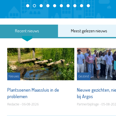
Recent nieuws
Meest gelezen nieuws
Nieuws
Gezond
s
Plantsoenen Maassluis in de
Nieuwe gezichten, ni
problemen
bij Argos
Redactie - 06-08-2026
Partnerbijdrage - 05-08-20