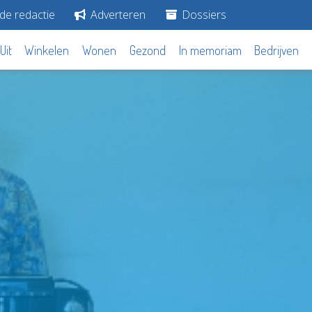
de redactie
Adverteren
Dossiers
Uit
Winkelen
Wonen
Gezond
In memoriam
Bedrijven