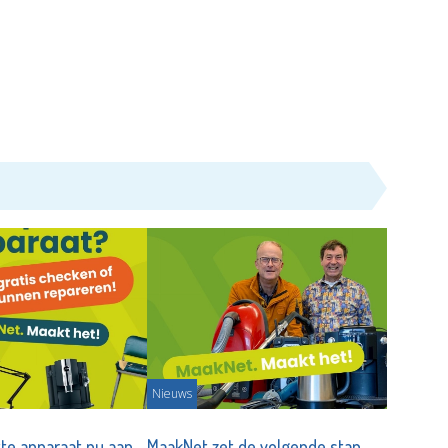
Nieuws
tte apparaat nu aan
MaakNet zet de volgende stap