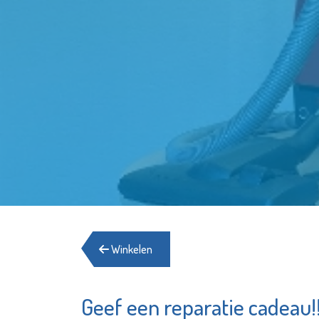
Winkelen
Geef een reparatie cadeau!!
Samen zijn wij
Jozefm