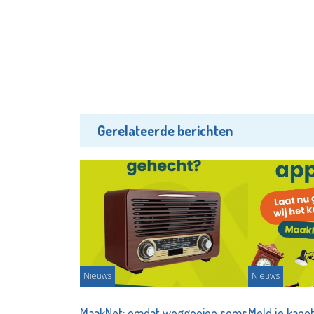
Gerelateerde berichten
Nieuws
Nieuws
MaakNet: omdat weggooien soms
Meld je kapo