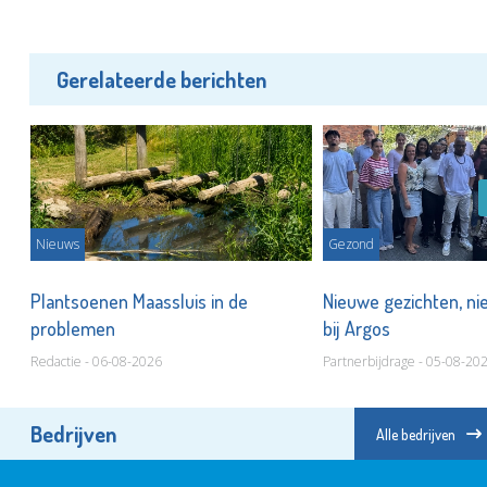
Gerelateerde berichten
Nieuws
Gezond
Plantsoenen Maassluis in de
Nieuwe gezichten, ni
problemen
bij Argos
Redactie - 06-08-2026
Partnerbijdrage - 05-08-20
Bedrijven
Alle bedrijven