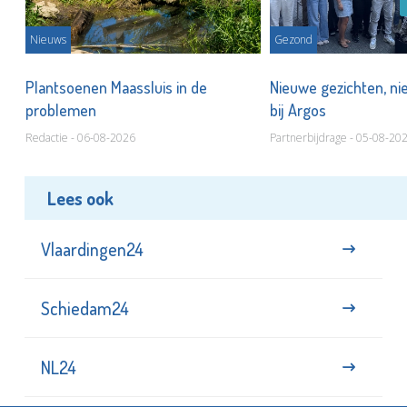
Nieuws
Gezond
s
Plantsoenen Maassluis in de
Nieuwe gezichten, ni
problemen
bij Argos
Redactie - 06-08-2026
Partnerbijdrage - 05-08-20
Lees ook
Vlaardingen24
Schiedam24
NL24