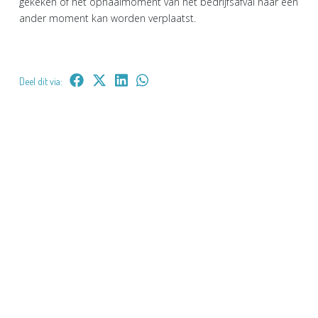
gekeken of het ophaalmoment van het bedrijfsafval naar een
ander moment kan worden verplaatst.
Deel dit via: