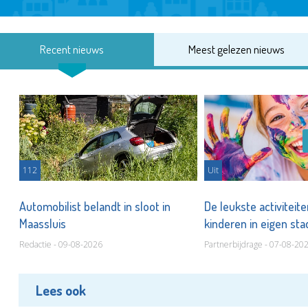
Recent nieuws
Meest gelezen nieuws
112
Uit
Automobilist belandt in sloot in
De leukste activiteit
Maassluis
kinderen in eigen st
Redactie - 09-08-2026
Partnerbijdrage - 07-08-20
Lees ook