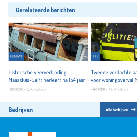
Gerelateerde berichten
Nieuws
112
te
Historische veerverbinding
Tweede verdachte a
Maassluis-Delft herleeft na 154 jaar
voor woningoverval 
Redactie - 02-06-2026
Redactie - 19-01-2026
Bedrijven
Alle bedrijven