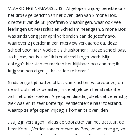
VLAARDINGEN/MAASSLUIS - Afgelopen vrijdag bereikte ons
het droevige bericht van het overlijden van Simone Bos,
directeur van de St.-Jozefmavo Vlaardingen, waar ook veel
leerlingen uit Maassluis en Schiedam heengaan. Simone Bos
was sinds vorig jaar april verbonden aan de Jozefmavo,
waarover zij eerder in een interview verklaarde dat deze
school voor haar ‘voelde als thuiskomen’: ,,Deze school past
zo bij me, het is alsof ik hier al veel langer werk. Mijn
collega’s hier zien en merken het blijkbaar ook aan me; ik
krijg van hen eigenlijk hetzelfde te horen.’’
Sinds enige tijd had ze al last van klachten waarvoor ze, om
de school niet te belasten, in de afgelopen herfstvakantie
zich liet onderzoeken. Afgelopen dinsdag bleek dat ze ernstig
ziek was en in zeer korte tijd verslechterde haar toestand,
waarop ze afgelopen vrijdag is komen te overlijden.
,,Wij zijn verslagen’’, aldus de voorzitter van het Bestuur, de
heer Koot. ,,Verder zonder mevrouw Bos, zo vol energie, zo