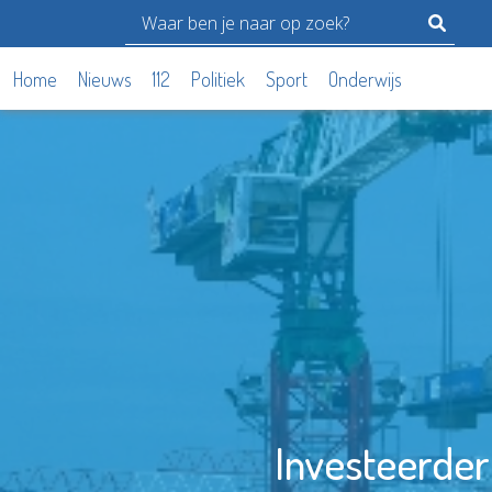
Home
Nieuws
112
Politiek
Sport
Onderwijs
Investeerder