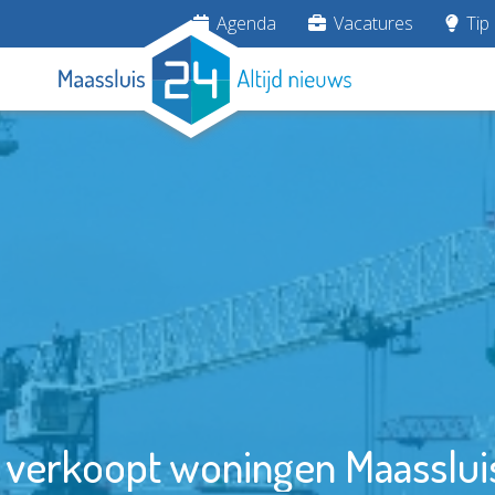
Agenda
Vacatures
Tip 
 verkoopt woningen Maassluis