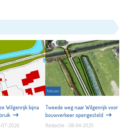
Nieuws
e Wilgenrijk bijna
Tweede weg naar Wilgenrijk voor
ebruik
bouwverkeer opengesteld
3-07-2026
Redactie - 08-04-2025