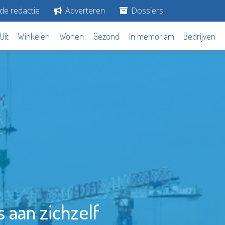
de redactie
Adverteren
Dossiers
Uit
Winkelen
Wonen
Gezond
In memoriam
Bedrijven
 aan zichzelf