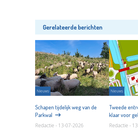
Gerelateerde berichten
Nieuws
Nieuws
Schapen tijdelijk weg van de
Tweede entre
Parkwal
klaar voor g
Redactie - 13-07-2026
Redactie - 1