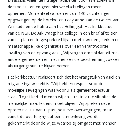
Maassluis willen de huidige faciliteiten voor asielzoekers in
de stad sluiten en geen nieuwe vluchtelingen meer
opnemen. Momenteel worden er zo’n 140 vluchtelingen
opgevangen op de hotelboten Lady Anne aan de Govert van
Wijnkade en de Patria aan het Hellinggat. Het kerkbestuur
van de NGK De Ark vraagt het college in een brief af te zien
van dit plan en ‘in gesprek te blijven met inwoners, kerken en
maatschappelijke organisaties over een verantwoorde
invulling van de opvangtaak’. ,,Wij vragen om solidariteit met
andere gemeenten en met mensen die bescherming zoeken
als uitgangspunt te blijven nemen.”
Het kerkbestuur realiseert zich dat het vraagstuk van asiel en
migratie ingewikkeld is. “Wij hebben respect voor de
moeilijke afwegingen waarvoor u als gemeentebestuur
staat. Tegelijkertijd menen wij dat juist in zulke situaties de
menselijke maat leidend moet blijven. Wij spreken deze
oproep niet uit vanuit partijpolitieke overwegingen, maar
vanuit de overtuiging dat een samenleving wordt
gekenmerkt door de wijze waarop zij omgaat met mensen