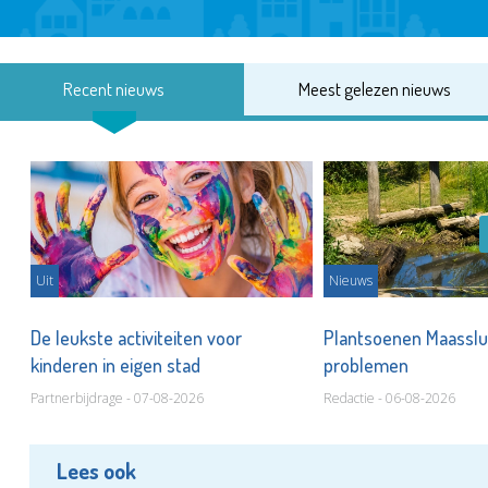
Recent nieuws
Meest gelezen nieuws
Uit
Nieuws
De leukste activiteiten voor
Plantsoenen Maasslui
kinderen in eigen stad
problemen
Partnerbijdrage - 07-08-2026
Redactie - 06-08-2026
Lees ook