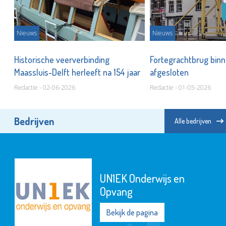
Nieuws
Nieuws
Historische veerverbinding
Fortegrachtbrug bin
Maassluis-Delft herleeft na 154 jaar
afgesloten
Redactie - 02-06-2026
Redactie - 01-05-2026
Bedrijven
Alle bedrijven
UN1EK Onderwijs en
Opvang
Bekijk de pagina