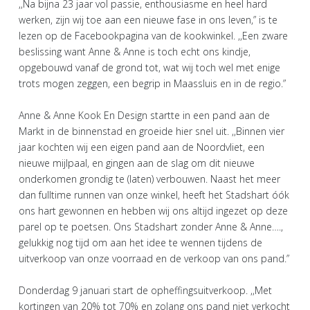
,,Na bijna 23 jaar vol passie, enthousiasme en heel hard
werken, zijn wij toe aan een nieuwe fase in ons leven,” is te
lezen op de Facebookpagina van de kookwinkel. ,,Een zware
beslissing want Anne & Anne is toch echt ons kindje,
opgebouwd vanaf de grond tot, wat wij toch wel met enige
trots mogen zeggen, een begrip in Maassluis en in de regio.”
Anne & Anne Kook En Design startte in een pand aan de
Markt in de binnenstad en groeide hier snel uit. ,,Binnen vier
jaar kochten wij een eigen pand aan de Noordvliet, een
nieuwe mijlpaal, en gingen aan de slag om dit nieuwe
onderkomen grondig te (laten) verbouwen. Naast het meer
dan fulltime runnen van onze winkel, heeft het Stadshart óók
ons hart gewonnen en hebben wij ons altijd ingezet op deze
parel op te poetsen. Ons Stadshart zonder Anne & Anne….,
gelukkig nog tijd om aan het idee te wennen tijdens de
uitverkoop van onze voorraad en de verkoop van ons pand.”
Donderdag 9 januari start de opheffingsuitverkoop. ,,Met
kortingen van 20% tot 70% en zolang ons pand niet verkocht