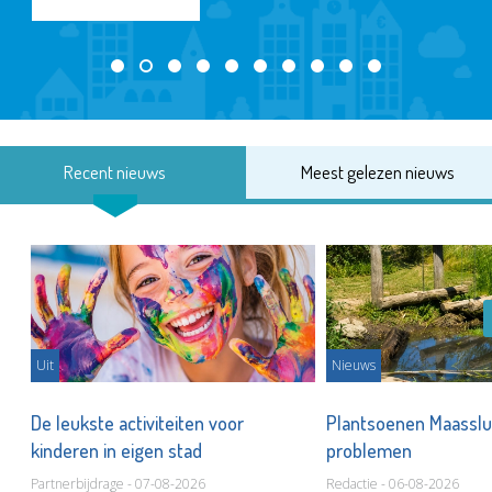
Recent nieuws
Meest gelezen nieuws
Uit
Nieuws
De leukste activiteiten voor
Plantsoenen Maasslui
kinderen in eigen stad
problemen
Partnerbijdrage - 07-08-2026
Redactie - 06-08-2026