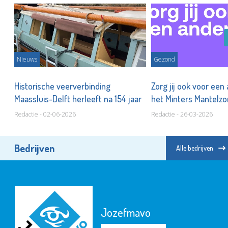
Nieuws
Gezond
Historische veerverbinding
Zorg jij ook voor ee
Maassluis-Delft herleeft na 154 jaar
het Minters Mantelz
Redactie - 02-06-2026
Redactie - 26-03-2026
Bedrijven
Alle bedrijven
Jozefmavo