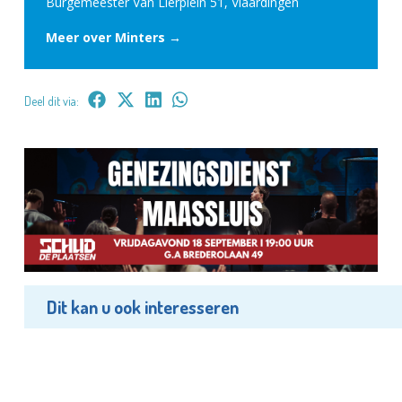
Burgemeester Van Lierplein 51, Vlaardingen
Meer over Minters →
Deel dit via:
Dit kan u ook interesseren