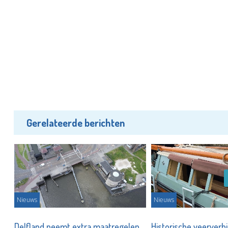
Gerelateerde berichten
Nieuws
Nieuws
is?
Delfland neemt extra maatregelen
Historische veerverb