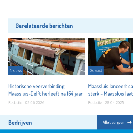
Gerelateerde berichten
Nieuws
Gezond
Historische veerverbinding
Maassluis lanceert c
Maassluis-Delft herleeft na 154 jaar
sterk – Maassluis laat
Redactie - 02-06-2026
Redactie - 28-04-2025
Bedrijven
Alle bedrijven