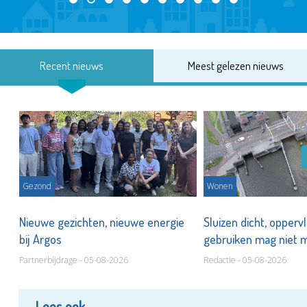
Recent nieuws
Meest gelezen nieuws
Gezond
Wonen
Nieuwe gezichten, nieuwe energie
Sluizen dicht, opperv
bij Argos
gebruiken mag niet
Partnerbijdrage - 05-08-2026
Redactie - 05-08-2026
Lees ook