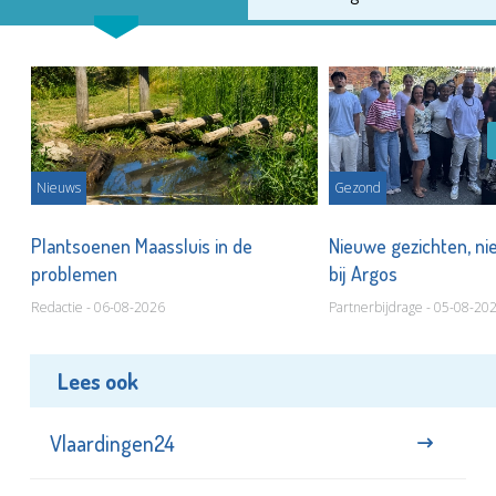
Nieuws
Gezond
s
Plantsoenen Maassluis in de
Nieuwe gezichten, ni
problemen
bij Argos
Redactie - 06-08-2026
Partnerbijdrage - 05-08-20
Lees ook
Vlaardingen24