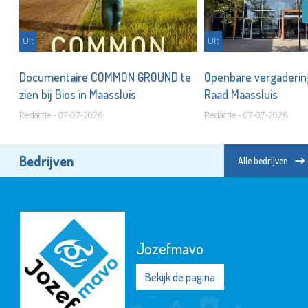
Uit
Uit
Documentaire COMMON GROUND te
Openbare vergaderin
zien bij Bios in Maassluis
Raad Maassluis
Redactie - 07-07-2026
Redactie - 07-07-2026
Bedrijven
Alle bedrijven
Jozefmavo
Bekijk de pagina