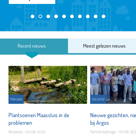
Recent nieuws
Meest gelezen nieuws
Nieuws
Gezond
s
Plantsoenen Maassluis in de
Nieuwe gezichten, ni
problemen
bij Argos
Redactie - 06-08-2026
Partnerbijdrage - 05-08-20