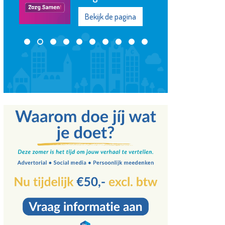
Maassluis
Bekijk de pagina