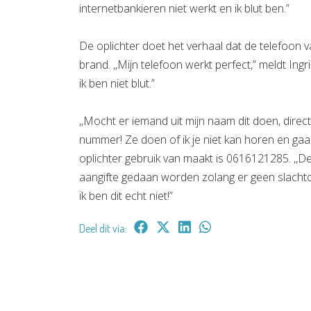
internetbankieren niet werkt en ik blut ben.”
De oplichter doet het verhaal dat de telefoo
brand. ,,Mijn telefoon werkt perfect,” meldt Ingr
ik ben niet blut.”
,,Mocht er iemand uit mijn naam dit doen, direct
nummer! Ze doen of ik je niet kan horen en gaa
oplichter gebruik van maakt is 0616121285. ,,D
aangifte gedaan worden zolang er geen slachto
ik ben dit echt niet!”
Deel dit via: