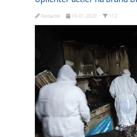
Jozefm
Vlaardingen e.o.
Bekijk d
Redactie
16-01-2020
112
Bekijk de pagina