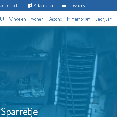
de redactie
Adverteren
Dossiers
Uit
Winkelen
Wonen
Gezond
In memoriam
Bedrijven
 Sparretje