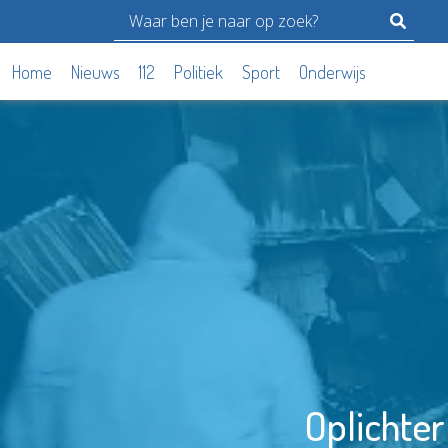
Home
Nieuws
112
Politiek
Sport
Onderwijs
Oplichter