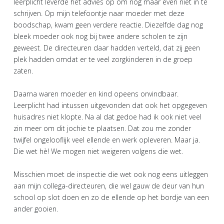
leerplicht leverde het advies op om nog maar even niet in te
schrijven. Op mijn telefoontje naar moeder met deze
boodschap, kwam geen verdere reactie. Diezelfde dag nog
bleek moeder ook nog bij twee andere scholen te zijn
geweest. De directeuren daar hadden verteld, dat zij geen
plek hadden omdat er te veel zorgkinderen in de groep
zaten.
Daarna waren moeder en kind opeens onvindbaar.
Leerplicht had intussen uitgevonden dat ook het opgegeven
huisadres niet klopte. Na al dat gedoe had ik ook niet veel
zin meer om dit jochie te plaatsen. Dat zou me zonder
twijfel ongelooflijk veel ellende en werk opleveren. Maar ja.
Die wet hè! We mogen niet weigeren volgens die wet.
Misschien moet de inspectie die wet ook nog eens uitleggen
aan mijn collega-directeuren, die wel gauw de deur van hun
school op slot doen en zo de ellende op het bordje van een
ander gooien.