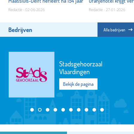
Maassluis-Delft herleeft na 154 jaar
Oranjehotel krijgt ve
Redactie - 02-06-2026
Redactie - 27-01-2026
Bedrijven
Alle bedrijven
Stadsgehoorzaal
Vlaardingen
Bekijk de pagina