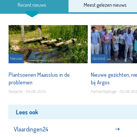
Recent nieuws
Meest gelezen nieuws
Nieuws
Gezond
s
Plantsoenen Maassluis in de
Nieuwe gezichten, ni
problemen
bij Argos
Redactie - 06-08-2026
Partnerbijdrage - 05-08-20
Lees ook
Vlaardingen24