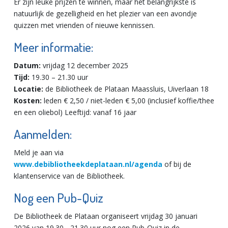
Er zijn leuke prijzen te winnen, maar het belangrijkste is
natuurlijk de gezelligheid en het plezier van een avondje
quizzen met vrienden of nieuwe kennissen.
Meer informatie:
Datum:
vrijdag 12 december 2025
Tijd:
19.30 – 21.30 uur
Locatie:
de Bibliotheek de Plataan Maassluis, Uiverlaan 18
Kosten:
leden € 2,50 / niet-leden € 5,00 (inclusief koffie/thee
en een oliebol) Leeftijd: vanaf 16 jaar
Aanmelden:
Meld je aan via
www.debibliotheekdeplataan.nl/agenda
of bij de
klantenservice van de Bibliotheek.
Nog een Pub-Quiz
De Bibliotheek de Plataan organiseert vrijdag 30 januari
2026 van 19.30 - 21.30 uur nog een Pub-Quiz in de