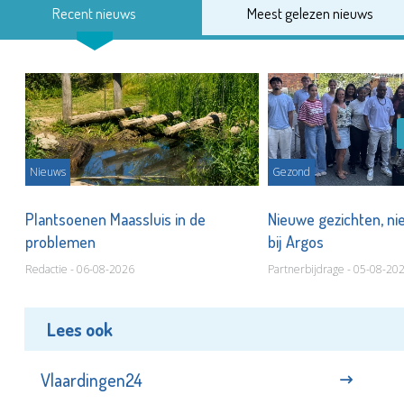
Recent nieuws
Meest gelezen nieuws
Nieuws
Gezond
s
Plantsoenen Maassluis in de
Nieuwe gezichten, ni
problemen
bij Argos
Redactie - 06-08-2026
Partnerbijdrage - 05-08-20
Lees ook
Vlaardingen24