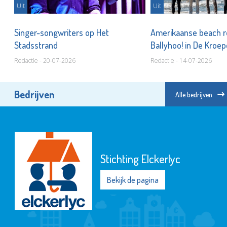
Uit
Uit
Singer-songwriters op Het
Amerikaanse beach 
Stadsstrand
Ballyhoo! in De Kroe
Redactie - 20-07-2026
Redactie - 14-07-2026
Bedrijven
Alle bedrijven
Stichting Elckerlyc
Bekijk de pagina