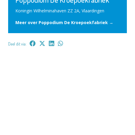
Koningin Wilhelminahaven ZZ 2A, Vlaardingen
Meer over Poppodium De Kroepoekfabriek →
Deel dit via: