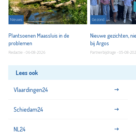
Nieuws
Gezond
s
Plantsoenen Maassluis in de
Nieuwe gezichten, ni
problemen
bij Argos
Redactie - 06-08-2026
Partnerbijdrage - 05-08-20
Lees ook
Vlaardingen24
Schiedam24
NL24