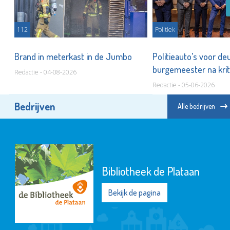
112
Politiek
Brand in meterkast in de Jumbo
Politieauto’s voor de
ar
burgemeester na krit
Redactie - 04-08-2026
asielbeleid nieuwe co
Redactie - 05-06-2026
Bedrijven
Alle bedrijven
Bibliotheek de Plataan
Bekijk de pagina