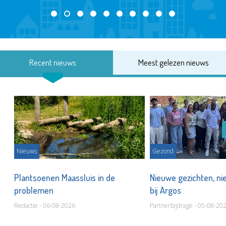
Recent nieuws
Meest gelezen nieuws
Nieuws
Gezond
s
Plantsoenen Maassluis in de
Nieuwe gezichten, ni
problemen
bij Argos
Redactie - 06-08-2026
Partnerbijdrage - 05-08-20