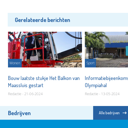
Gerelateerde berichten
Wonen
Sport
m
Bouw laatste stukje Het Balkon van
Informatiebijeenkom
Maassluis gestart
Olympiahal
Redactie - 21-06-2024
Redactie - 13-05-2024
Bedrijven
Alle bedrijven