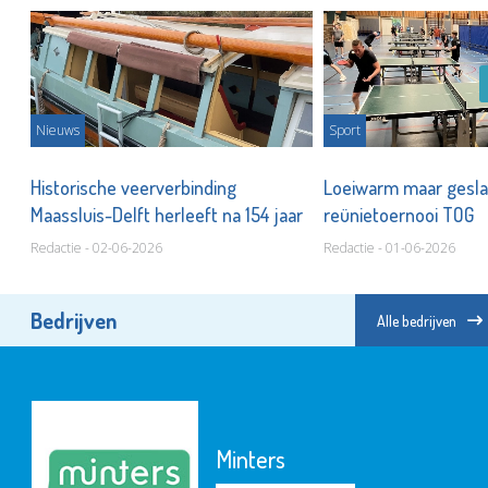
Nieuws
Sport
Historische veerverbinding
Loeiwarm maar gesl
Maassluis-Delft herleeft na 154 jaar
reünietoernooi TOG
Redactie - 02-06-2026
Redactie - 01-06-2026
Bedrijven
Alle bedrijven
Minters