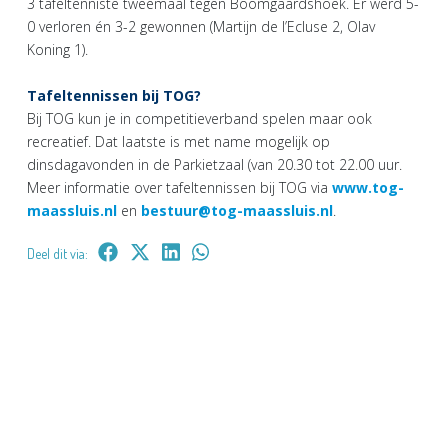
3 tafeltenniste tweemaal tegen Boomgaardshoek. Er werd 5-
0 verloren én 3-2 gewonnen (Martijn de l’Ecluse 2, Olav
Koning 1).
Tafeltennissen bij TOG?
Bij TOG kun je in competitieverband spelen maar ook
recreatief. Dat laatste is met name mogelijk op
dinsdagavonden in de Parkietzaal (van 20.30 tot 22.00 uur.
Meer informatie over tafeltennissen bij TOG via
www.tog-
maassluis.nl
en
bestuur@tog-maassluis.nl
.
Deel dit via: