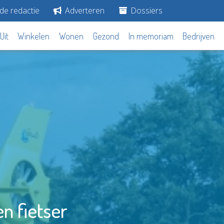
de redactie
Adverteren
Dossiers
Uit
Winkelen
Wonen
Gezond
In memoriam
Bedrijven
n fietser