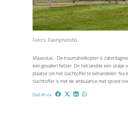
Foto's: FlashphotoNL
Maassluis - De traumahelikopter is zaterdagmi
een gevallen fietser. De heli landde een stukj
plaatse om het slachtoffer te behandelen. Na e
slachtoffer is met de ambulance met spoed ove
Deel dit via: