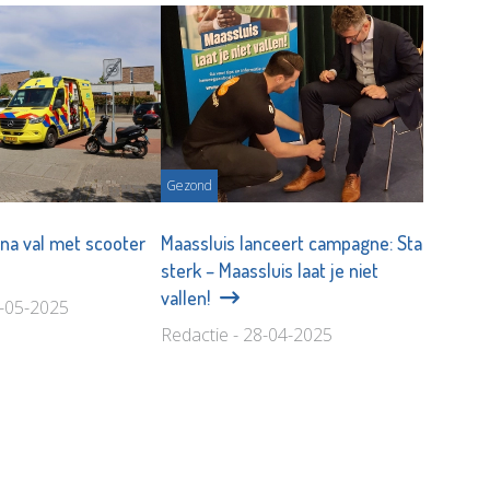
Gezond
na val met scooter
Maassluis lanceert campagne: Sta
sterk – Maassluis laat je niet
vallen!
1-05-2025
Redactie - 28-04-2025