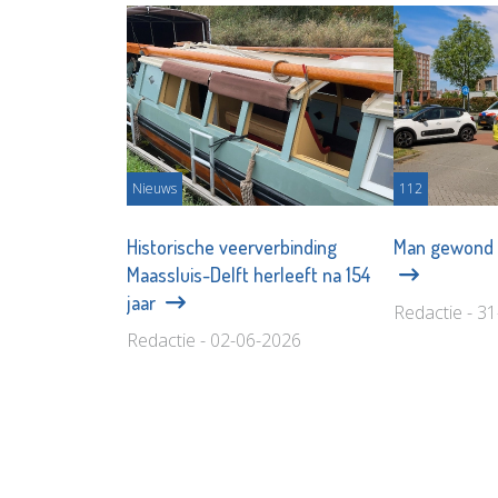
Nieuws
112
Historische veerverbinding
Man gewond 
Maassluis-Delft herleeft na 154
jaar
Redactie - 3
Redactie - 02-06-2026