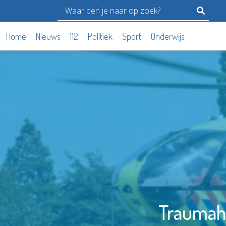
Home
Nieuws
112
Politiek
Sport
Onderwijs
Traumahe