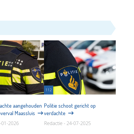
112
achte aangehouden
Politie schoot gericht op
verval Maassluis
verdachte
9-01-2026
Redactie - 24-07-2025