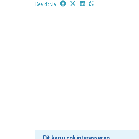
Deel dit via:
Dit kan u ook interesseren