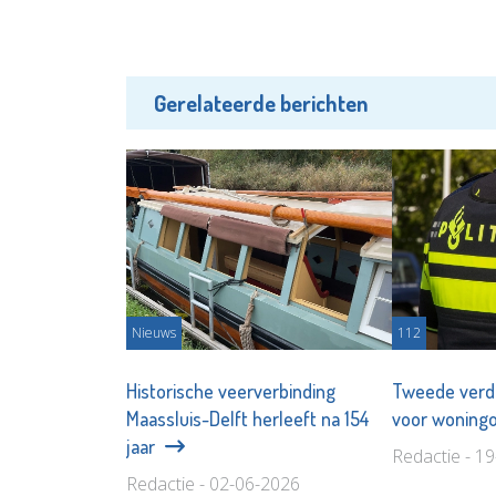
Gerelateerde berichten
Nieuws
112
Historische veerverbinding
Tweede verd
Maassluis-Delft herleeft na 154
voor woningo
jaar
Redactie - 1
Redactie - 02-06-2026