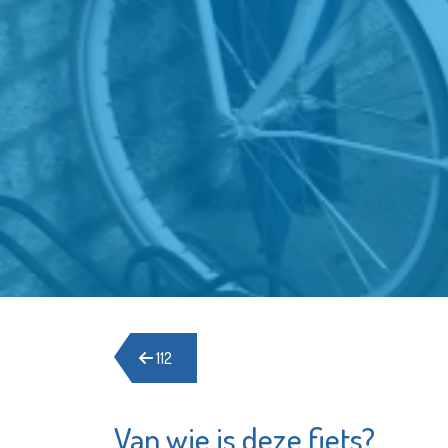
112
Van wie is deze fiets?
Theater
Samen zi