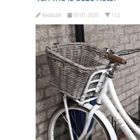
Koningshof
Maasslu
Redactie
07-01-2020
112
Bekijk de pagina
Bekijk d