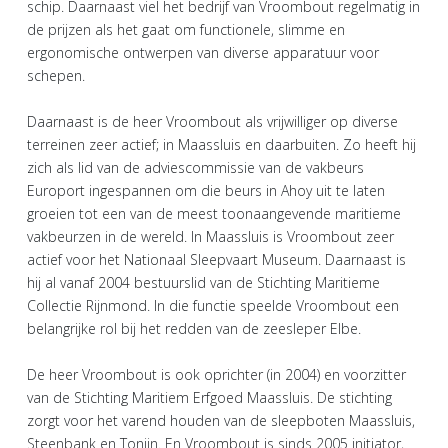
schip. Daarnaast viel het bedrijf van Vroombout regelmatig in
de prijzen als het gaat om functionele, slimme en
ergonomische ontwerpen van diverse apparatuur voor
schepen.
Daarnaast is de heer Vroombout als vrijwilliger op diverse
terreinen zeer actief; in Maassluis en daarbuiten. Zo heeft hij
zich als lid van de adviescommissie van de vakbeurs
Europort ingespannen om die beurs in Ahoy uit te laten
groeien tot een van de meest toonaangevende maritieme
vakbeurzen in de wereld. In Maassluis is Vroombout zeer
actief voor het Nationaal Sleepvaart Museum. Daarnaast is
hij al vanaf 2004 bestuurslid van de Stichting Maritieme
Collectie Rijnmond. In die functie speelde Vroombout een
belangrijke rol bij het redden van de zeesleper Elbe.
De heer Vroombout is ook oprichter (in 2004) en voorzitter
van de Stichting Maritiem Erfgoed Maassluis. De stichting
zorgt voor het varend houden van de sleepboten Maassluis,
Steenbank en Tonijn. En Vroombout is sinds 2005 initiator,