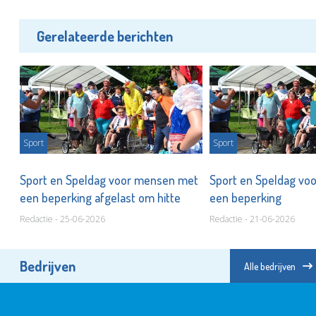
Gerelateerde berichten
Sport
Sport
jd
Sport en Speldag voor mensen met
Sport en Speldag vo
een beperking afgelast om hitte
een beperking
Redactie - 25-06-2026
Redactie - 21-06-2026
Bedrijven
Alle bedrijven