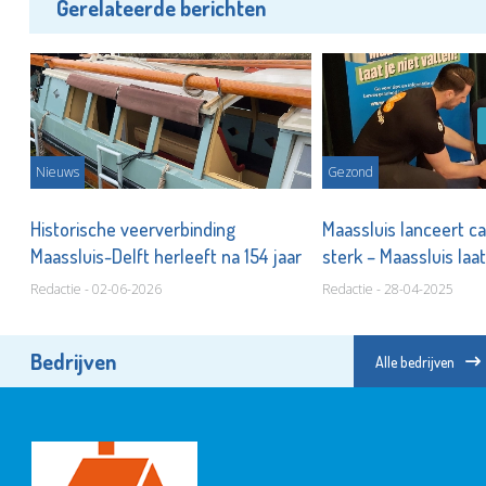
Gerelateerde berichten
Nieuws
Gezond
Historische veerverbinding
Maassluis lanceert c
Maassluis-Delft herleeft na 154 jaar
sterk – Maassluis laat
Redactie - 02-06-2026
Redactie - 28-04-2025
Bedrijven
Alle bedrijven