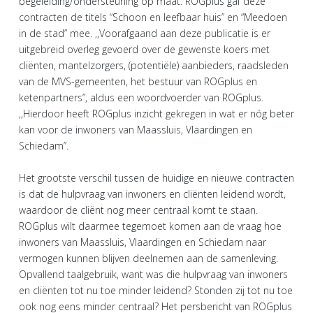
begeleiding/ondersteuning op maat. ROGplus gaf deze
contracten de titels “Schoon en leefbaar huis” en “Meedoen
in de stad” mee. ,,Voorafgaand aan deze publicatie is er
uitgebreid overleg gevoerd over de gewenste koers met
cliënten, mantelzorgers, (potentiële) aanbieders, raadsleden
van de MVS-gemeenten, het bestuur van ROGplus en
ketenpartners’’, aldus een woordvoerder van ROGplus.
,,Hierdoor heeft ROGplus inzicht gekregen in wat er nóg beter
kan voor de inwoners van Maassluis, Vlaardingen en
Schiedam’’.
Het grootste verschil tussen de huidige en nieuwe contracten
is dat de hulpvraag van inwoners en cliënten leidend wordt,
waardoor de cliënt nog meer centraal komt te staan.
ROGplus wilt daarmee tegemoet komen aan de vraag hoe
inwoners van Maassluis, Vlaardingen en Schiedam naar
vermogen kunnen blijven deelnemen aan de samenleving.
Opvallend taalgebruik, want was die hulpvraag van inwoners
en cliënten tot nu toe minder leidend? Stonden zij tot nu toe
ook nog eens minder centraal? Het persbericht van ROGplus