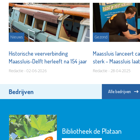
Nieuws
Gezond
Historische veerverbinding
Maassluis lanceert c
Maassluis-Delft herleeft na 154 jaar
sterk – Maassluis laat
Redactie - 02-06-2026
Redactie - 28-04-2025
Bedrijven
Alle bedrijven
Bibliotheek de Plataan