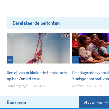
Gerelateerde berichten
Uit
Uit
ie
Geniet van prikkelende theateracts
Dinsdagmiddagvoorste
op het Zomerterras
Stadsgehoorzaal: voo
thuis!
Partnerbijdrage - 05-08-2026
Redactie - 26-07-2026
Bedrijven
Alle bedrijven