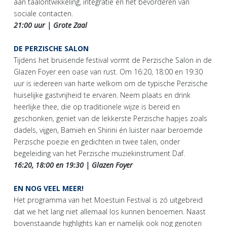
aan taalontwikkeling, integratie en het bevorderen van
sociale contacten.
21:00 uur | Grote Zaal
DE PERZISCHE SALON
Tijdens het bruisende festival vormt de Perzische Salon in de
Glazen Foyer een oase van rust. Om 16:20, 18:00 en 19:30
uur is iedereen van harte welkom om de typische Perzische
huiselijke gastvrijheid te ervaren. Neem plaats en drink
heerlijke thee, die op traditionele wijze is bereid en
geschonken, geniet van de lekkerste Perzische hapjes zoals
dadels, vijgen, Bamieh en Shirini én luister naar beroemde
Perzische poëzie en gedichten in twee talen, onder
begeleiding van het Perzische muziekinstrument Daf.
16:20, 18:00 en 19:30 | Glazen Foyer
EN NOG VEEL MEER!
Het programma van het Moestuin Festival is zó uitgebreid
dat we het lang niet allemaal los kunnen benoemen. Naast
bovenstaande highlights kan er namelijk ook nog genoten