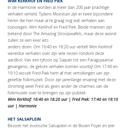
WIM KERKHOF EN FRED PIEK
In de Harmonie worden al meer dan 200 jaar prachtige
verhalen verteld. Tijdens Moestuin zijn er twee bijzondere
heren die hier maar al te graag nog wat verhalen aan
toevoegen: Wim Kerkhof en Fred Piek. Beide mannen zijn
bekend door The Amazing Stroopwafels, maar deze avond
zullen ze een keer iets
anders doen. Om 16:40 en 18:20 uur vertelt Wim Kerkhof
wereldse verhalen over zijn vele reizen rondom deze
aardbol. Van een tyfoon op Saipan tot een Paraguyaanse
gevangenis, de gekste verhalen komen voorbij! Om 17:40 en
19:10 wisselt Fred Piek hem af met vertolkingen van zijn
geliefde folkmuziek. Door zijn jarenlange ervaring met deze
stroming weet Fred als geen ander de charmes van de
folkmuziek over te brengen op zijn publiek.
Wim Kerkhof: 16:40 en 18:20 uur | Fred Piek: 17:40 en 19:10
uur | Harmonie
HET SALSAPLEIN
Bezoek het exotische Salsaplein in de Boven Foyer en leer