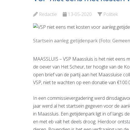
Bekijk de pagina
Bekijk d
Redactie
13-05-2020
Politiek
Startsein aanleg getijdenpark (Foto: Gemeen
MAASSLUIS – VSP Maassluis is het niet eens me
de oever van Het Scheur, ter hoogte van de Kon
open brief van de partij aan het Maassluise col
VSP, niet te wachten op een donatie van €100.0
In een commissievergadering werd dinsdagavo
jaar werd al het startsein gegeven voor de aan
in Maassluis. Een getijdenpark ligt in of langs 
en met eb valt het deels droog. Hierdoor ontst
dieren. Bovendien is het een verfraaiing van 