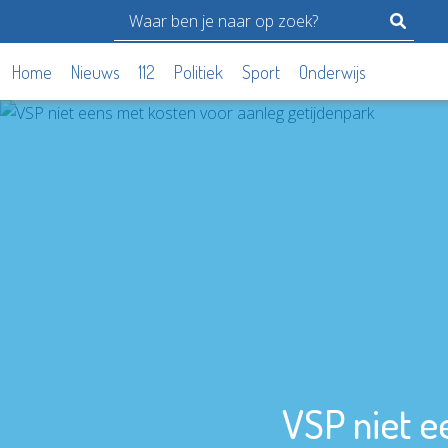
Home
Nieuws
112
Politiek
Sport
Onderwijs
VSP niet e