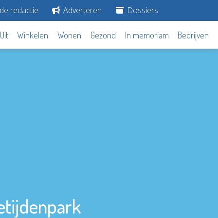
de redactie
Adverteren
Dossiers
Uit
Winkelen
Wonen
Gezond
In memoriam
Bedrijven
etijdenpark