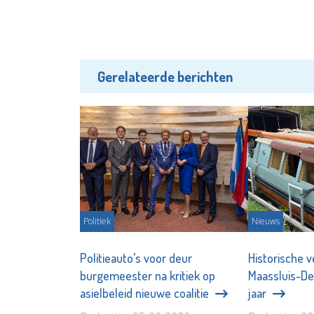
Gerelateerde berichten
Politiek
Nieuws
Politieauto’s voor deur
Historische 
burgemeester na kritiek op
Maassluis-Del
asielbeleid nieuwe coalitie
jaar