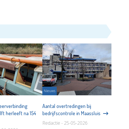
Nieuws
veerverbinding
Aantal overtredingen bij
ft herleeft na 154
bedrijfscontrole in Maassluis
Redactie - 25-05-2026