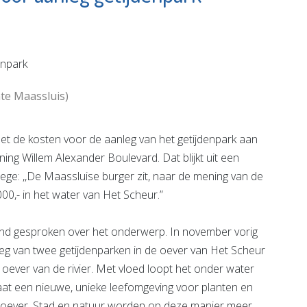
Naut
e pagina
Bekijk de pagina
te Maassluis)
t de kosten voor de aanleg van het getijdenpark aan
ing Willem Alexander Boulevard. Dat blijkt uit een
lege: ,,De Maassluise burger zit, naar de mening van de
00,- in het water van Het Scheur.”
nd gesproken over het onderwerp. In november vorig
leg van twee getijdenparken in de oever van Het Scheur
de oever van de rivier. Met vloed loopt het onder water
aat een nieuwe, unieke leefomgeving voor planten en
de oever. Stad en natuur worden op deze manier meer