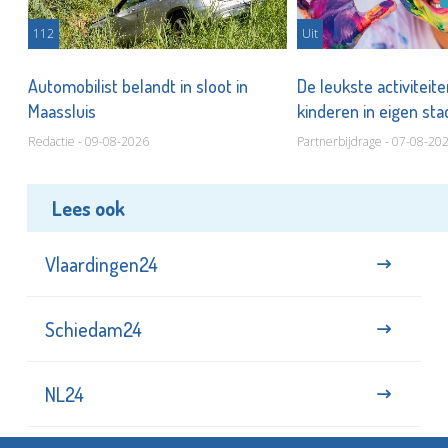
112
Uit
Automobilist belandt in sloot in
De leukste activiteit
Maassluis
kinderen in eigen st
Redactie - 09-08-2026
Partnerbijdrage - 07-08-20
Lees ook
Vlaardingen24
Schiedam24
NL24