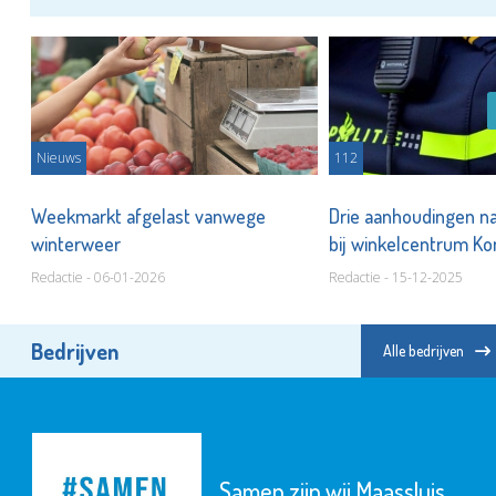
Nieuws
112
Weekmarkt afgelast vanwege
Drie aanhoudingen n
winterweer
bij winkelcentrum K
Redactie - 06-01-2026
Redactie - 15-12-2025
Bedrijven
Alle bedrijven
Samen zijn wij Maassluis