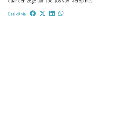
daar een zege aan toe, Jos van Nierop niet.
Deel dit via: