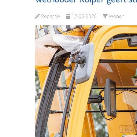
MAES notarissen
Konings
Bekijk de pagina
Redactie
12-06-2020
Wonen
Bekijk d