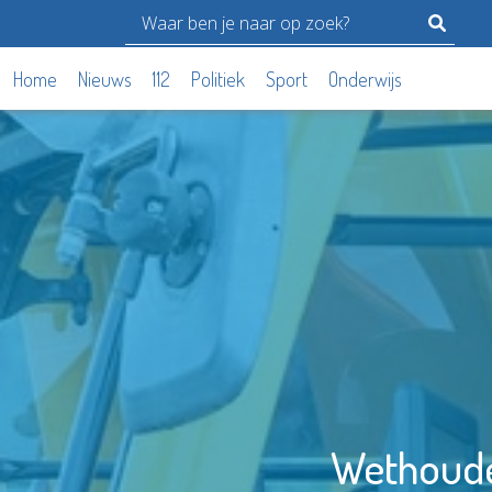
Home
Nieuws
112
Politiek
Sport
Onderwijs
Wethoude