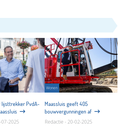
Wonen
 lijsttrekker PvdA-
Maassluis geeft 405
aassluis
bouwvergunningen af
2-07-2025
Redactie - 20-02-2025