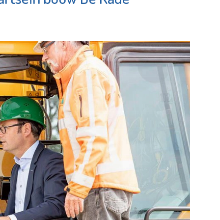
hof
MVS
e pagina
Bekijk de pagina