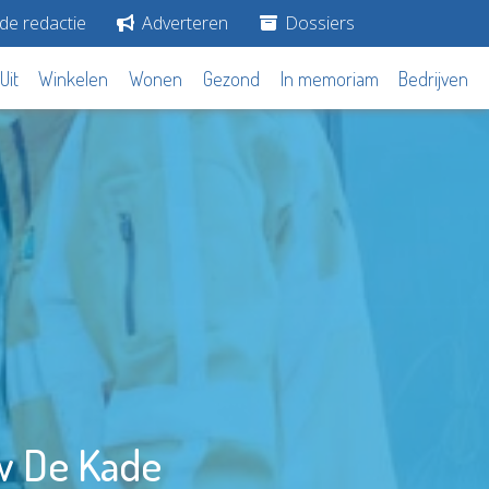
de redactie
Adverteren
Dossiers
Uit
Winkelen
Wonen
Gezond
In memoriam
Bedrijven
w De Kade