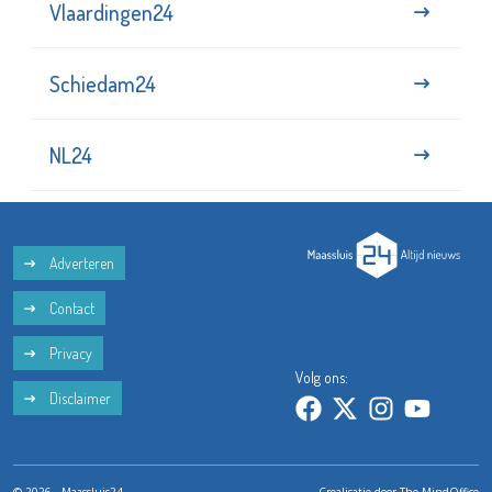
Vlaardingen24
Schiedam24
NL24
Adverteren
Contact
Privacy
Volg ons:
Disclaimer
© 2026 - Maassluis24
Crealisatie door
The MindOffice