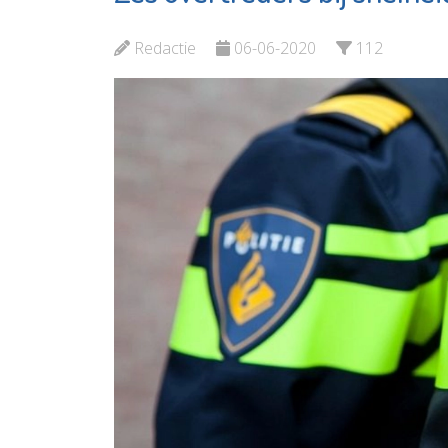
Elckerlyc
V
Redactie
06-06-2020
112
Bekijk de pagina