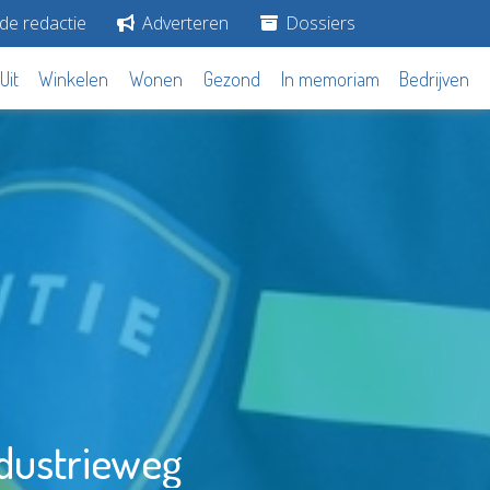
de redactie
Adverteren
Dossiers
Uit
Winkelen
Wonen
Gezond
In memoriam
Bedrijven
ndustrieweg