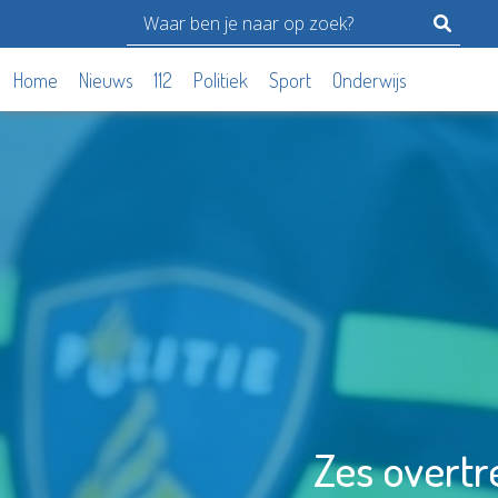
Home
Nieuws
112
Politiek
Sport
Onderwijs
Zes overtr