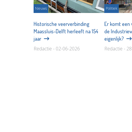
Nieuws
Politiek
Historische veerverbinding
Er komt een v
Maassluis-Delft herleeft na 154
de Industri
jaar
eigenlijk?
Redactie - 02-06-2026
Redactie - 2