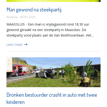
Man gewond na steekpartij
Redactie - 09-05-2026
MAASSLUIS - Een man is vrijdagavond rond 18.30 uur
gewond geraakt na een steekpartij in Maassluis. De
steekpartij vond plaats aan de Van Beethovenlaan. Het
slachtoffer blijkt een imam van de Moskee aan de
Lees meer
Elektraweg te zijn. De...
Dronken bestuurder crasht in auto met twee
kinderen