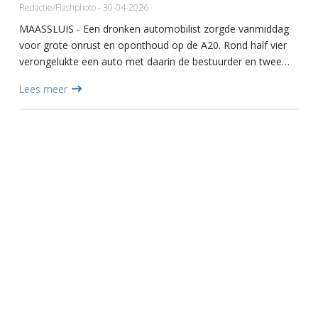
Redactie/Flashphoto - 30-04-2026
MAASSLUIS - Een dronken automobilist zorgde vanmiddag
voor grote onrust en oponthoud op de A20. Rond half vier
verongelukte een auto met daarin de bestuurder en twee
kinderen. Dat gebeurde op het knooppunt Kethelplein, kort
Lees meer
voor d...