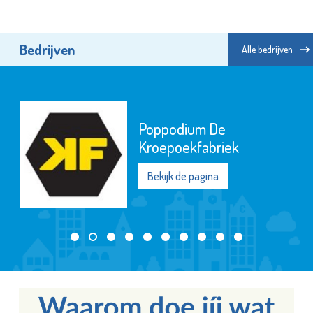
Bedrijven
Alle bedrijven
ZorgSamen MVS
Bekijk de pagina