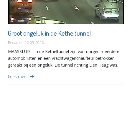
Groot ongeluk in de Ketheltunnel
Redactie - 12-05-2026
MAASSLUIS - In de Ketheltunnel zijn vanmorgen meerdere
automobilisten en een vrachtwagenchauffeur betrokken
geraakt bij een ongeluk. De tunnel richting Den Haag was
daardoor afgesloten. Inmiddels zijn er twee rijstroken
Lees meer
vrijgegeve...