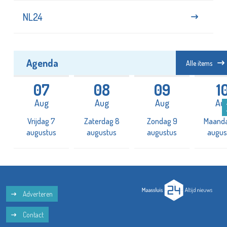
Agenda
Alle items
07
08
09
1
Aug
Aug
Aug
Au
Vrijdag 7
Zaterdag 8
Zondag 9
Maanda
augustus
augustus
augustus
augus
Adverteren
Contact
Privacy