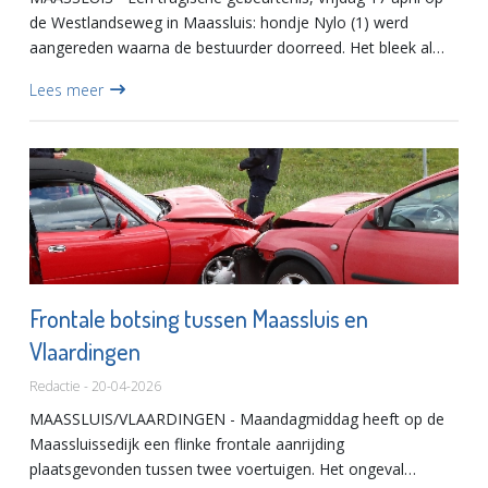
de Westlandseweg in Maassluis: hondje Nylo (1) werd
aangereden waarna de bestuurder doorreed. Het bleek al
snel dat het niet goed ging met Nylo. Het hondje heeft een
Lees meer
gebro...
Frontale botsing tussen Maassluis en
Vlaardingen
Redactie - 20-04-2026
MAASSLUIS/VLAARDINGEN - Maandagmiddag heeft op de
Maassluissedijk een flinke frontale aanrijding
plaatsgevonden tussen twee voertuigen. Het ongeval