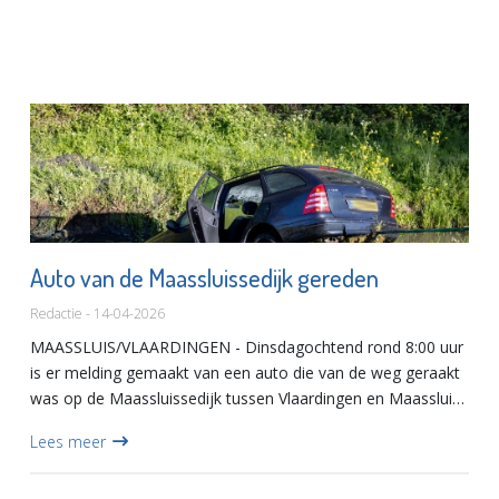
Auto van de Maassluissedijk gereden
Redactie - 14-04-2026
MAASSLUIS/VLAARDINGEN - Dinsdagochtend rond 8:00 uur
is er melding gemaakt van een auto die van de weg geraakt
was op de Maassluissedijk tussen Vlaardingen en Maassluis.
Politie, ambulance en de brandweer met onder andere
Lees meer
duikers...