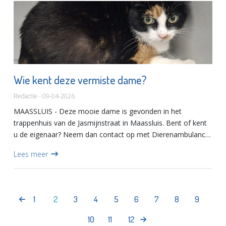
Wie kent deze vermiste dame?
Redactie - 09-04-2026
MAASSLUIS - Deze mooie dame is gevonden in het
trappenhuis van de Jasmijnstraat in Maassluis. Bent of kent
u de eigenaar? Neem dan contact op met Dierenambulance
West Nederland via 06-38456224
Lees meer
1
2
3
4
5
6
7
8
9
10
11
12