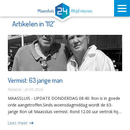
Artikelen in '112'
Vermist: 63 jarige man
Redactie - 20-05-2026
MAASSLUIS - UPDATE DONDERDAG 08.40: Ron is in goede
orde aangetroffen.Sinds woensdagmiddag wordt de 63-
jarige Ron uit Maassluis vermist. Rond 12.00 uur vertrok hij
vanuit zijn werk in Vlaardingen, waarna ieder contact
Lees meer
ontbreekt. Z...