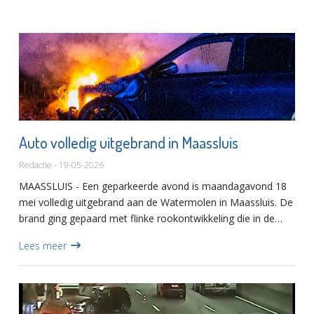
Auto volledig uitgebrand in Maassluis
Redactie - 19-05-2026
MAASSLUIS - Een geparkeerde avond is maandagavond 18
mei volledig uitgebrand aan de Watermolen in Maassluis. De
brand ging gepaard met flinke rookontwikkeling die in de
omgeving goed zichtbaar was. De brandweer kwam ter
Lees meer
plaatse om...