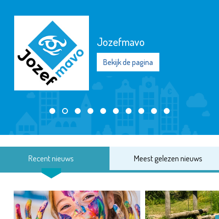
Jozefmavo
Bekijk de pagina
Recent nieuws
Meest gelezen nieuws