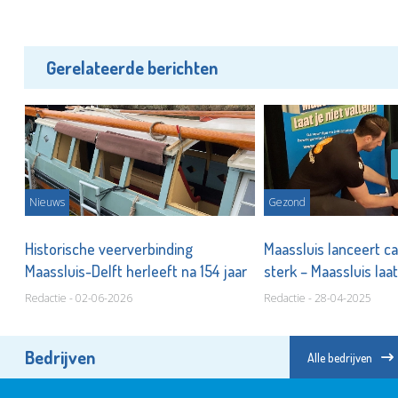
Gerelateerde berichten
Nieuws
Gezond
Historische veerverbinding
Maassluis lanceert c
Maassluis-Delft herleeft na 154 jaar
sterk – Maassluis laat
Redactie - 02-06-2026
Redactie - 28-04-2025
Bedrijven
Alle bedrijven