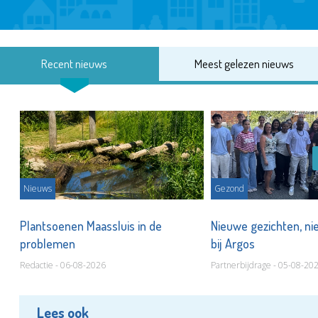
Recent nieuws
Meest gelezen nieuws
Nieuws
Gezond
s
Plantsoenen Maassluis in de
Nieuwe gezichten, ni
problemen
bij Argos
Redactie - 06-08-2026
Partnerbijdrage - 05-08-20
Lees ook