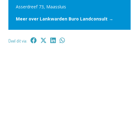
Asserdreef 73, Maassluis
Meer over Lankwarden Buro Landconsult →
Deel dit via: