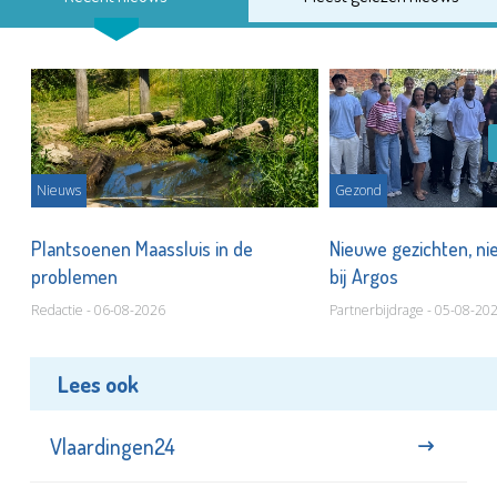
Nieuws
Gezond
s
Plantsoenen Maassluis in de
Nieuwe gezichten, ni
problemen
bij Argos
Redactie - 06-08-2026
Partnerbijdrage - 05-08-20
Lees ook
Vlaardingen24