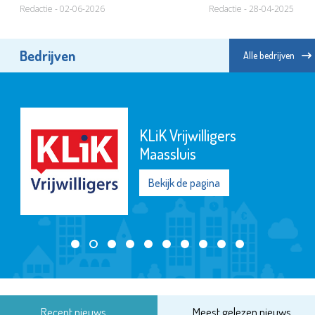
Redactie - 02-06-2026
Redactie - 28-04-2025
Bedrijven
Alle bedrijven
KLiK Vrijwilligers
Maassluis
Bekijk de pagina
Recent nieuws
Meest gelezen nieuws