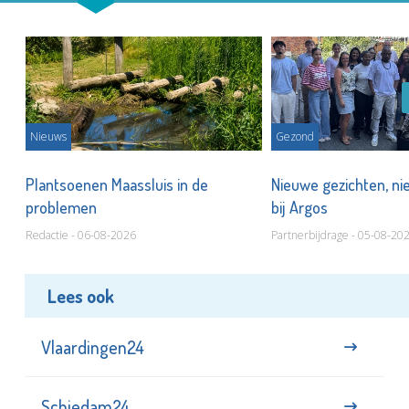
Nieuws
Gezond
s
Plantsoenen Maassluis in de
Nieuwe gezichten, ni
problemen
bij Argos
Redactie - 06-08-2026
Partnerbijdrage - 05-08-20
Lees ook
Vlaardingen24
Schiedam24