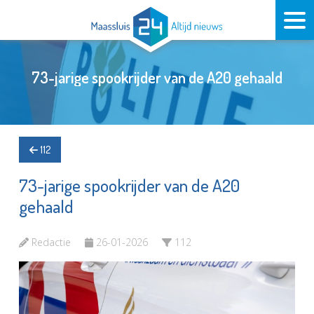
73-jarige spookrijder van de A20 gehaald
112
73-jarige spookrijder van de A20
gehaald
Redactie
26-01-2026
112