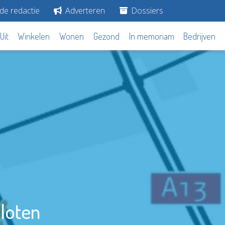
de redactie
Adverteren
Dossiers
Uit
Winkelen
Wonen
Gezond
In memoriam
Bedrijven
loten