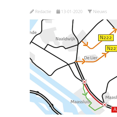
Maassluis
Plataan
Redactie
13-01-2020
Nieuws
Bekijk de pagina
Bekijk d