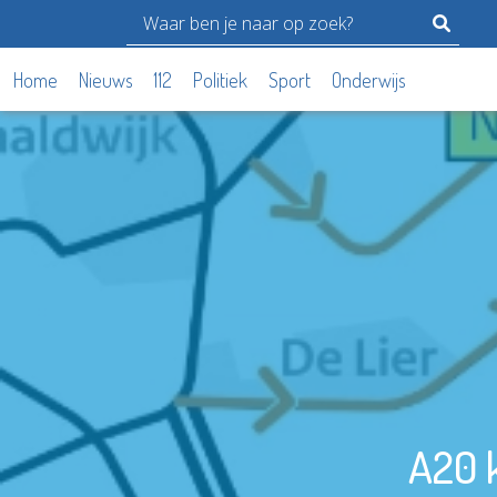
Home
Nieuws
112
Politiek
Sport
Onderwijs
A20 