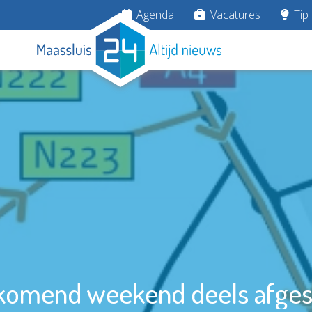
Agenda
Vacatures
Tip 
komend weekend deels afges