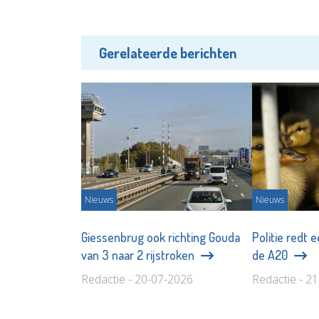
Gerelateerde berichten
Nieuws
Nieuws
Giessenbrug ook richting Gouda
Politie redt
van 3 naar 2 rijstroken
de A20
Redactie - 20-07-2026
Redactie - 2