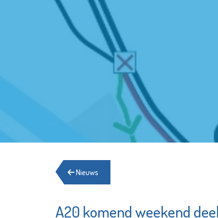
Nieuws
A20 komend weekend deels
KLiK Vrijwilligers
Bibliot