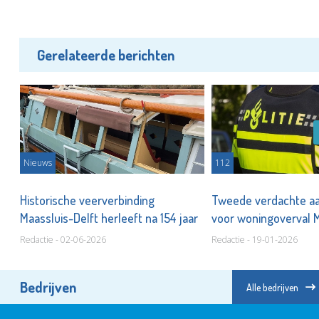
Gerelateerde berichten
Nieuws
112
st
Historische veerverbinding
Tweede verdachte a
Maassluis-Delft herleeft na 154 jaar
voor woningoverval 
Redactie - 02-06-2026
Redactie - 19-01-2026
Bedrijven
Alle bedrijven