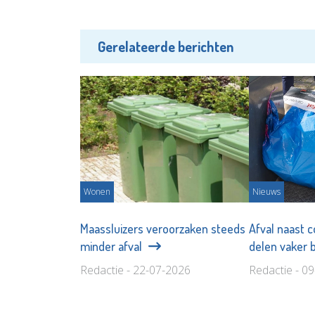
Gerelateerde berichten
Wonen
Nieuws
Maassluizers veroorzaken steeds
Afval naast c
minder afval
delen vaker 
Redactie - 22-07-2026
Redactie - 0