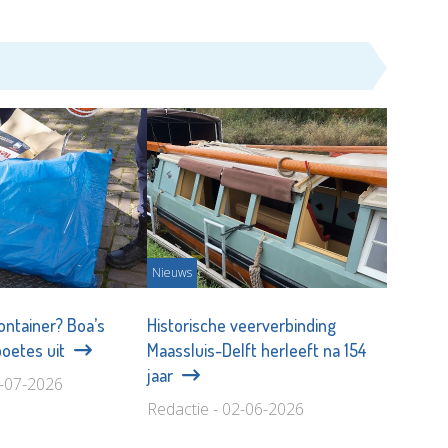
Nieuws
ontainer? Boa’s
Historische veerverbinding
boetes uit
Maassluis-Delft herleeft na 154
jaar
9-07-2026
Redactie - 02-06-2026