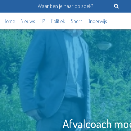
Home
Nieuws
112
Politiek
Sport
Onderwijs
Afvalcoach moe