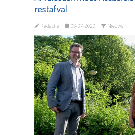
Maassluis
Elckerly
restafval
Bekijk de pagina
Bekijk d
Redactie
08-07-2020
Nieuws