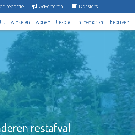
de redactie
Adverteren
Dossiers
Uit
Winkelen
Wonen
Gezond
In memoriam
Bedrijven
deren restafval